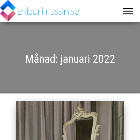
Enburkrussin.se
Världens
trevligaste
inredningsblogg
Månad:
januari 2022