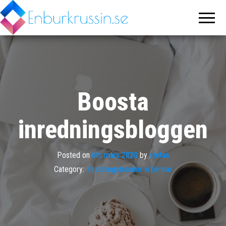
Enburkrussin.se
Världens
trevligaste
inredningsblogg
Boosta
inredningsbloggen
Posted on
6th mars 2020
by
stefan
Category:
Inredningstrender vi lämnar