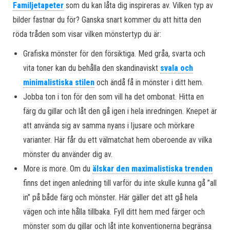
Familjetapeter
som du kan låta dig inspireras av. Vilken typ av
bilder fastnar du för? Ganska snart kommer du att hitta den
röda tråden som visar vilken mönstertyp du är:
Grafiska mönster för den försiktiga. Med gråa, svarta och
vita toner kan du behålla den skandinaviskt
svala och
minimalistiska stilen
och ändå få in mönster i ditt hem.
Jobba ton i ton för den som vill ha det ombonat. Hitta en
färg du gillar och låt den gå igen i hela inredningen. Knepet är
att använda sig av samma nyans i ljusare och mörkare
varianter. Här får du ett välmatchat hem oberoende av vilka
mönster du använder dig av.
More is more. Om du
älskar den maximalistiska trenden
finns det ingen anledning till varför du inte skulle kunna gå ”all
in” på både färg och mönster. Här gäller det att gå hela
vägen och inte hålla tillbaka. Fyll ditt hem med färger och
mönster som du gillar och låt inte konventionerna begränsa