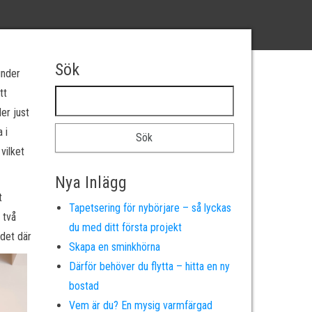
Sök
under
tt
Sök efter:
der just
 i
vilket
Nya Inlägg
t
Tapetsering för nybörjare – så lyckas
 två
du med ditt första projekt
 det där
Skapa en sminkhörna
Därför behöver du flytta – hitta en ny
bostad
Vem är du? En mysig varmfärgad