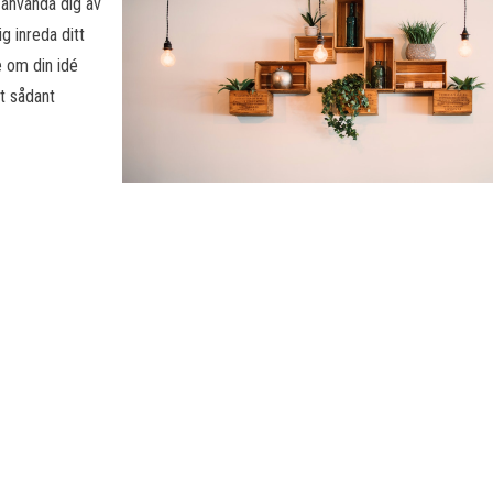
 använda dig av
g inreda ditt
e om din idé
tt sådant