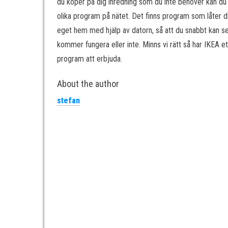
du köper på dig inredning som du inte behöver kan du
olika program på nätet. Det finns program som låter di
eget hem med hjälp av datorn, så att du snabbt kan s
kommer fungera eller inte. Minns vi rätt så har IKEA e
program att erbjuda.
About the author
stefan