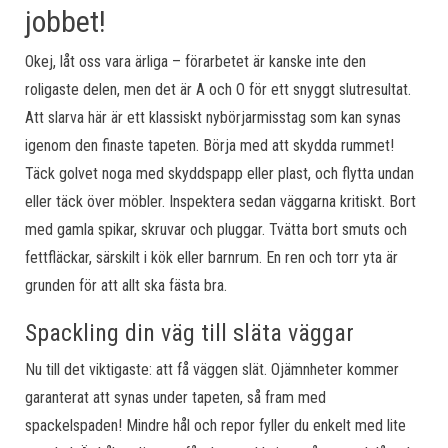
jobbet!
Okej, låt oss vara ärliga – förarbetet är kanske inte den
roligaste delen, men det är A och O för ett snyggt slutresultat.
Att slarva här är ett klassiskt nybörjarmisstag som kan synas
igenom den finaste tapeten. Börja med att skydda rummet!
Täck golvet noga med skyddspapp eller plast, och flytta undan
eller täck över möbler. Inspektera sedan väggarna kritiskt. Bort
med gamla spikar, skruvar och pluggar. Tvätta bort smuts och
fettfläckar, särskilt i kök eller barnrum. En ren och torr yta är
grunden för att allt ska fästa bra.
Spackling din väg till släta väggar
Nu till det viktigaste: att få väggen slät. Ojämnheter kommer
garanterat att synas under tapeten, så fram med
spackelspaden! Mindre hål och repor fyller du enkelt med lite