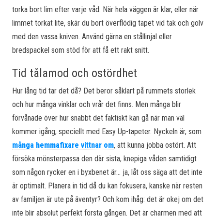
torka bort lim efter varje våd. När hela väggen är klar, eller när
limmet torkat lite, skär du bort överflödig tapet vid tak och golv
med den vassa kniven. Använd gärna en stållinjal eller
bredspackel som stöd för att få ett rakt snitt.
Tid tålamod och ostördhet
Hur lång tid tar det då? Det beror såklart på rummets storlek
och hur många vinklar och vrår det finns. Men många blir
förvånade över hur snabbt det faktiskt kan gå när man väl
kommer igång, speciellt med Easy Up-tapeter. Nyckeln är, som
många hemmafixare vittnar om
, att kunna jobba ostört. Att
försöka mönsterpassa den där sista, knepiga våden samtidigt
som någon rycker en i byxbenet är… ja, låt oss säga att det inte
är optimalt. Planera in tid då du kan fokusera, kanske när resten
av familjen är ute på äventyr? Och kom ihåg: det är okej om det
inte blir absolut perfekt första gången. Det är charmen med att