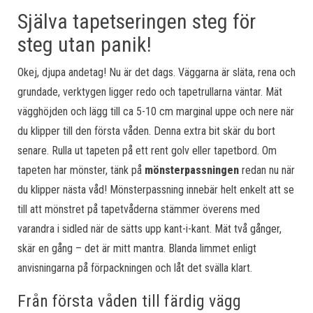
Själva tapetseringen steg för
steg utan panik!
Okej, djupa andetag! Nu är det dags. Väggarna är släta, rena och
grundade, verktygen ligger redo och tapetrullarna väntar. Mät
vägghöjden och lägg till ca 5-10 cm marginal uppe och nere när
du klipper till den första våden. Denna extra bit skär du bort
senare. Rulla ut tapeten på ett rent golv eller tapetbord. Om
tapeten har mönster, tänk på
mönsterpassningen
redan nu när
du klipper nästa våd! Mönsterpassning innebär helt enkelt att se
till att mönstret på tapetvåderna stämmer överens med
varandra i sidled när de sätts upp kant-i-kant. Mät två gånger,
skär en gång – det är mitt mantra. Blanda limmet enligt
anvisningarna på förpackningen och låt det svälla klart.
Från första våden till färdig vägg