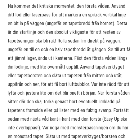
Nu kommer det kritiska momentet: den första våden. Använd
ditt lod eller laserpass för att markera en spikrak vertikal linje
en bit in på väggen (ungefär en tapetbredd från hörnet). Detta
är din startlinje och den absolut viktigaste för att resten av
tapetseringen ska bli rak! Rolla sedan lim direkt på väggen,
ungefär en till en och en halv tapetbredd åt gången. Se till att få
ett jämnt lager, ända ut i kanterna. Fäst den första våden längs
din lodlinje, med lite övermått upptill. Använd tapetverktyget
eller tapetborsten och släta ut tapeten från mitten och utåt,
uppifrån och ner, för att få bort luftbubblor. Var inte rädd för att
lyfta och justera lite om det blir snett i början. När första våden
sitter där den ska, torka genast bort eventuellt limkladd på
tapetens framsida eller på lister med en fuktig svamp. Fortsätt
sedan med nästa våd kant-i-kant med den första (Easy Up ska
inte överlappas!). Var noga med mönsterpassningen om du har
en mönstrad tapet. Släta ut med tapetverktyget/borsten och