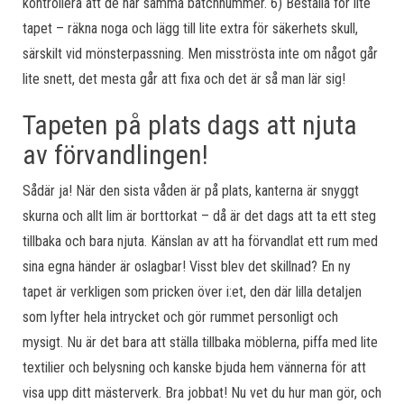
kontrollera att de har samma batchnummer. 6) Beställa för lite
tapet – räkna noga och lägg till lite extra för säkerhets skull,
särskilt vid mönsterpassning. Men misströsta inte om något går
lite snett, det mesta går att fixa och det är så man lär sig!
Tapeten på plats dags att njuta
av förvandlingen!
Sådär ja! När den sista våden är på plats, kanterna är snyggt
skurna och allt lim är borttorkat – då är det dags att ta ett steg
tillbaka och bara njuta. Känslan av att ha förvandlat ett rum med
sina egna händer är oslagbar! Visst blev det skillnad? En ny
tapet är verkligen som pricken över i:et, den där lilla detaljen
som lyfter hela intrycket och gör rummet personligt och
mysigt. Nu är det bara att ställa tillbaka möblerna, piffa med lite
textilier och belysning och kanske bjuda hem vännerna för att
visa upp ditt mästerverk. Bra jobbat! Nu vet du hur man gör, och