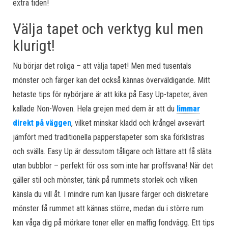
extra tiden!
Välja tapet och verktyg kul men
klurigt!
Nu börjar det roliga – att välja tapet! Men med tusentals
mönster och färger kan det också kännas överväldigande. Mitt
hetaste tips för nybörjare är att kika på Easy Up-tapeter, även
kallade Non-Woven. Hela grejen med dem är att du
limmar
direkt på väggen
, vilket minskar kladd och krångel avsevärt
jämfört med traditionella papperstapeter som ska förklistras
och svälla. Easy Up är dessutom tåligare och lättare att få släta
utan bubblor – perfekt för oss som inte har proffsvana! När det
gäller stil och mönster, tänk på rummets storlek och vilken
känsla du vill åt. I mindre rum kan ljusare färger och diskretare
mönster få rummet att kännas större, medan du i större rum
kan våga dig på mörkare toner eller en maffig fondvägg. Ett tips