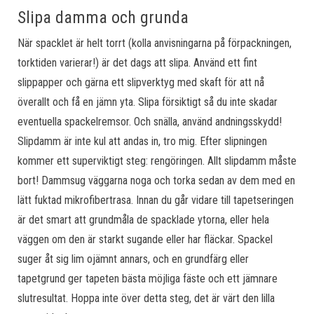
Slipa damma och grunda
När spacklet är helt torrt (kolla anvisningarna på förpackningen,
torktiden varierar!) är det dags att slipa. Använd ett fint
slippapper och gärna ett slipverktyg med skaft för att nå
överallt och få en jämn yta. Slipa försiktigt så du inte skadar
eventuella spackelremsor. Och snälla, använd andningsskydd!
Slipdamm är inte kul att andas in, tro mig. Efter slipningen
kommer ett superviktigt steg: rengöringen. Allt slipdamm måste
bort! Dammsug väggarna noga och torka sedan av dem med en
lätt fuktad mikrofibertrasa. Innan du går vidare till tapetseringen
är det smart att grundmåla de spacklade ytorna, eller hela
väggen om den är starkt sugande eller har fläckar. Spackel
suger åt sig lim ojämnt annars, och en grundfärg eller
tapetgrund ger tapeten bästa möjliga fäste och ett jämnare
slutresultat. Hoppa inte över detta steg, det är värt den lilla