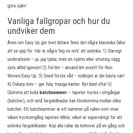
göra själv!
Vanliga fallgropar och hur du
undviker dem
Även om Easy Up gör livet lättare finns det några klassiska fällor
att se upp för. Här är några ’big no-no’s’ att undvika: 1) Slarvigt
underarbete – ja, jag tjatar, men en ojämn eller smutsig vägg
syns alltid igenom! 2) Fel lim – använd lim avsett för Non-
Woven/Easy Up. 3) Sned första våd – lodlinjen är din bästa vän!
4) Oskarp kniv – ger fula, trasiga kanter. Byt blad ofta! 5)
Glömma att kolla
batchnummer
– tapeter trycks i omgångar
(batcher), och små färgskillnader kan förekomma mellan olika
batcher. Ett batchnummer är ett nummer på rullen som visar
vilken tryckomgång tapeten tillhör, vilket är superviktigt för att
undvika färgskillnader. Köp alla rullar du behöver på en gång och