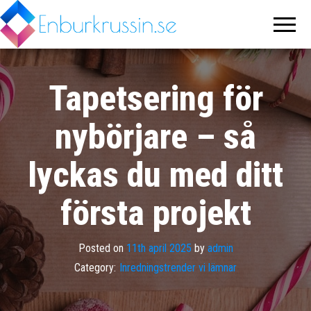
Enburkrussin.se
Världens
trevligaste
inredningsblogg
Tapetsering för
nybörjare – så
lyckas du med ditt
första projekt
Posted on
11th april 2025
by
admin
Category:
Inredningstrender vi lämnar