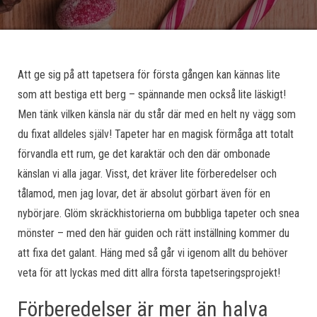
Att ge sig på att tapetsera för första gången kan kännas lite
som att bestiga ett berg – spännande men också lite läskigt!
Men tänk vilken känsla när du står där med en helt ny vägg som
du fixat alldeles själv! Tapeter har en magisk förmåga att totalt
förvandla ett rum, ge det karaktär och den där ombonade
känslan vi alla jagar. Visst, det kräver lite förberedelser och
tålamod, men jag lovar, det är absolut görbart även för en
nybörjare. Glöm skräckhistorierna om bubbliga tapeter och snea
mönster – med den här guiden och rätt inställning kommer du
att fixa det galant. Häng med så går vi igenom allt du behöver
veta för att lyckas med ditt allra första tapetseringsprojekt!
Förberedelser är mer än halva