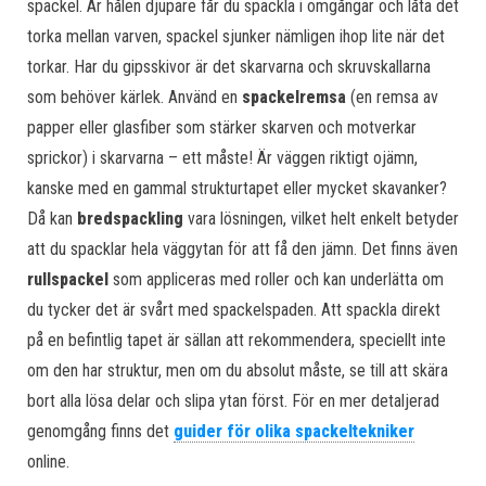
spackel. Är hålen djupare får du spackla i omgångar och låta det
torka mellan varven, spackel sjunker nämligen ihop lite när det
torkar. Har du gipsskivor är det skarvarna och skruvskallarna
som behöver kärlek. Använd en
spackelremsa
(en remsa av
papper eller glasfiber som stärker skarven och motverkar
sprickor) i skarvarna – ett måste! Är väggen riktigt ojämn,
kanske med en gammal strukturtapet eller mycket skavanker?
Då kan
bredspackling
vara lösningen, vilket helt enkelt betyder
att du spacklar hela väggytan för att få den jämn. Det finns även
rullspackel
som appliceras med roller och kan underlätta om
du tycker det är svårt med spackelspaden. Att spackla direkt
på en befintlig tapet är sällan att rekommendera, speciellt inte
om den har struktur, men om du absolut måste, se till att skära
bort alla lösa delar och slipa ytan först. För en mer detaljerad
genomgång finns det
guider för olika spackeltekniker
online.